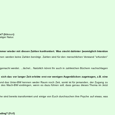
n? (
littlesun
)
tiger Natur.
mmer wieder mit diesen Zahlen konfrontiert. Was steckt dahinter (womöglich Intention
benen werden keine Zahlen benötigt. Zahlen sind für den menschlichen Verstand "erfunden"
macht werdet. ...lächel... Natürlich könnt Ihr auch in zahlreichen Büchern nachschlagen
 sich das vor langer Zeit erlebte erst vor wenigen Augenblicken zugetragen, z.B. eine
er und das Unter-BW kennen weder Raum noch Zeit, somit ist für jemanden, der Zugang zu
he des Wach-BW vordringen, wenn es dazu führen soll, dass genau dieses Thema im Jetzt
e sind bereits transformiert und einige von Euch durchsuchen ihre Psyche auf etwas, was
ading? (
Rolf
)