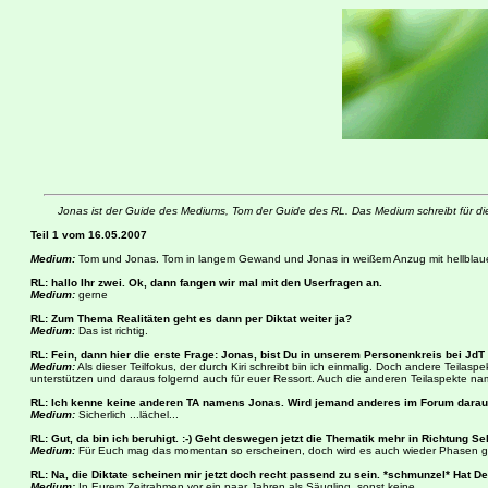
Jonas ist der Guide des Mediums, Tom der Guide des RL. Das Medium schreibt für die
Teil 1 vom 16.05.2007
Medium:
Tom und Jonas. Tom in langem Gewand und Jonas in weißem Anzug mit hellblau
RL: hallo Ihr zwei.
Ok, dann fangen wir mal mit den Userfragen an.
Medium:
gerne
RL: Zum Thema Realitäten geht es dann per Diktat weiter ja?
Medium:
Das ist richtig.
RL: Fein, dann hier die erste Frage: Jonas, bist Du in unserem Personenkreis bei Jd
Medium:
Als dieser Teilfokus, der durch Kiri schreibt bin ich einmalig. Doch andere Teila
unterstützen und daraus folgernd auch für euer Ressort. Auch die anderen Teilaspekte na
RL: Ich kenne keine anderen TA namens Jonas. Wird jemand anderes im Forum darau
Medium:
Sicherlich ...lächel...
RL: Gut, da bin ich beruhigt. :-) Geht deswegen jetzt die Thematik mehr in Richtung Se
Medium:
Für Euch mag das momentan so erscheinen, doch wird es auch wieder Phasen geben,
RL: Na, die Diktate scheinen mir jetzt doch recht passend zu sein. *schmunzel* Hat D
Medium:
In Eurem Zeitrahmen vor ein paar Jahren als Säugling, sonst keine.