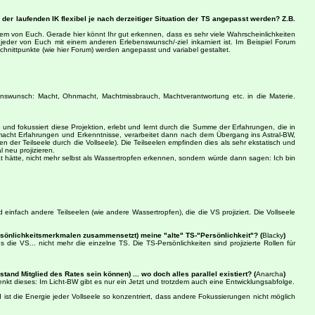
r laufenden IK flexibel je nach derzeitiger Situation der TS angepasst werden? Z.B.
dem von Euch. Gerade hier könnt Ihr gut erkennen, dass es sehr viele Wahrscheinlichkeiten
der von Euch mit einem anderen Erlebenswunsch/-ziel inkarniert ist. Im Beispiel Forum
Schnittpunkte (wie hier Forum) werden angepasst und variabel gestaltet.
benswunsch: Macht, Ohnmacht, Machtmissbrauch, Machtverantwortung etc. in die Materie.
.
e und fokussiert diese Projektion, erlebt und lernt durch die Summe der Erfahrungen, die in
e macht Erfahrungen und Erkenntnisse, verarbeitet dann nach dem Übergang ins Astral-BW,
 der Teilseele durch die Vollseele). Die Teilseelen empfinden dies als sehr ekstatisch und
l neu projizieren.
tät hätte, nicht mehr selbst als Wassertropfen erkennen, sondern würde dann sagen: Ich bin
infach andere Teilseelen (wie andere Wassertropfen), die die VS projiziert. Die Vollseele
Persönlichkeitsmerkmalen zusammensetzt) meine "alte" TS-"Persönlichkeit"? (
Blacky
)
die VS... nicht mehr die einzelne TS. Die TS-Persönlichkeiten sind projizierte Rollen für
and Mitglied des Rates sein können) ... wo doch alles parallel existiert? (
Anarcha
)
nkt dieses: Im Licht-BW gibt es nur ein Jetzt und trotzdem auch eine Entwicklungsabfolge.
st die Energie jeder Vollseele so konzentriert, dass andere Fokussierungen nicht möglich