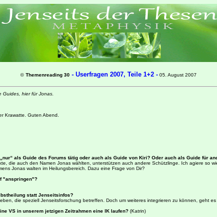
- Userfragen 2007,
Teile 1+2 -
©
Themenreading 30
05. August 2007
 Guides, hier für Jonas.
er Krawatte. Guten Abend.
T „nur“ als Guide des Forums tätig oder auch als Guide von Kiri? Oder auch als Guide für 
spekte, die auch den Namen Jonas wählten, unterstützen auch andere Schützlinge. Ich agiere so wi
mens Jonas walten im Heilungsbereich. Dazu eine Frage von Dir?
f "anspringen"?
lbstheilung statt Jenseitsinfos?
 die speziell Jenseitsforschung betreffen. Doch um weiteres integrieren zu können, geht es Sch
eine VS in unserem jetzigen Zeitrahmen eine IK laufen?
(Katrin)