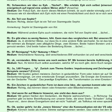
RL: Schwenken wir über zu Eph. ...*lächel*...
Wie erlebt/e Eph sich selbst (einerse
energetisch auf irgend eine andere Weise aktiv?
(Anarcha)
Medium:
Der Fokus Eph, der durch dieses Medium schrieb, ist auch wieder einmalig und nu
Genauso wie ich identifiziert sich Eph nicht mit einer Persönlichkeit und doch ist er sich s
RL: Als Teil von Sephir?
Medium: Richtig, dieser Eph ist ein Teil von Stammguide Sephir.
Anmerkung: Sephir ist Stammguide von Kiri.
Medium:
Während andere Ephs auch existieren, die nicht Teil von Sephir sind. ...lächel...
RL: Es gibt eben zu wenig Namen, hihi. Kann man das vergleichen mit: Bei unseren Elt
Medium:
Ja, in ähnlicher Weise, nur dass Du in eine andere Rolle wechselst. So ist das b
Wir nehmen als Beispiel: zwei alltägliche Dinge, zwei Bürsten. Beide haben Borsten und ei
genutzt werden. Und beide haben die Betitelung Bürste. ...lächel....
RL: SF Reinigung? *LOL*
Nutzung = Filter?
Medium:
Verschiedene Nutzung, weil verschiedenes BW vorhanden ist und weil verschieden
RL: ok, verstanden.
Bitte nenne uns noch weitere SF. Wir kennen bereits Aufklärung, Hei
Medium:
Nun, Ihr könnt Euch selbst ausmalen, welche SF es noch gibt, denn Euch tangier
RL: Ja, 148 Fragen. ... *g*.. Zurück zum Thema Guides: Impulssetzung und Zeicheng
Beispiele nennen? (
Eldrick
)
Medium:
Wir Guides geben meistens Zeichen in gedanklicher Form oder indem wir auf Si
Gedankenvorgänge, um eine emotionale Energie anzustoßen. Die Energie der Emotionen wi
wie der Gedanke "Freude". Das jeweilige Empfinden, die Transformation zu einer Emotion 
RL: Ein Zeichen in gedanklicher Form ist dann eine Idee, die spontan kommt oder wie
Medium:
Richtig, das können Ideen oder Antworten oder Blitzerkenntnisse sein.
RL: Und wenn Ihr auf Materie hinweist, wie sieht das dann aus?
Medium:
Wir geben hierbei den Gedanken, die Materie wahrzunehmen.... in Richtung: Sie
gesehen gibt es keine Beeinflussung von unserer Seite, die einer Seele "Schaden" zufü
Trauer etc., denn dieser Energieform sind wir nicht "habhaft", als Teilfokus mit einer spez
RL: Ok, weiter geht's: Ist die „innere Stimme“ eher die Kommunikation mit der VS ode
Medium:
Können beide als innere Stimme wahrgenommen werden. Das variiert bei den Seele