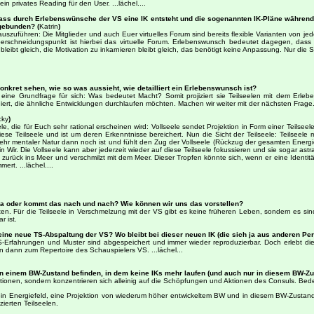
n privates Reading für den User. ...lächel....
ss durch Erlebenswünsche der VS eine IK entsteht und die sogenannten IK-Pläne während de
ngebunden? (
Katrin
)
szuführen: Die Mitglieder und auch Euer virtuelles Forum sind bereits flexible Varianten von je
chneidungspunkt ist hierbei das virtuelle Forum. Erlebenswunsch bedeutet dagegen, dass je
leibt gleich, die Motivation zu inkarnieren bleibt gleich, das benötigt keine Anpassung. Nur die 
nkret sehen, wie so was aussieht, wie detailliert ein Erlebenswunsch ist?
 eine Grundfrage für sich: Was bedeutet Macht? Somit projiziert sie Teilseelen mit dem Erle
niert, die ähnliche Entwicklungen durchlaufen möchten. Machen wir weiter mit der nächsten Frage
cky
)
e, die für Euch sehr rational erscheinen wird: Vollseele sendet Projektion in Form einer Teilseel
ese Teilseele und ist um deren Erkenntnisse bereichert. Nun die Sicht der Teilseele: Teilseel
ehr mentaler Natur dann noch ist und fühlt den Zug der Vollseele (Rückzug der gesamten Energien
n Wir. Die Vollseele kann aber jederzeit wieder auf diese Teilseele fokussieren und sie sogar astra
ht zurück ins Meer und verschmilzt mit dem Meer. Dieser Tropfen könnte sich, wenn er eine Identi
rt. ...lächel....
r da oder kommt das nach und nach? Wie können wir uns das vorstellen?
. Für die Teilseele in Verschmelzung mit der VS gibt es keine früheren Leben, sondern es sind e
r ist.
" eine neue TS-Abspaltung der VS? Wo bleibt bei dieser neuen IK (die sich ja aus anderen 
TS-Erfahrungen und Muster sind abgespeichert und immer wieder reproduzierbar. Doch erlebt dies 
n dann zum Repertoire des Schauspielers VS. ...lächel...
 in einem BW-Zustand befinden, in dem keine IKs mehr laufen (und auch nur in diesem BW-Zust
tionen, sondern konzentrieren sich alleinig auf die Schöpfungen und Aktionen des Consuls. Bede
in Energiefeld, eine Projektion von wiederum höher entwickeltem BW und in diesem BW-Zustand i
zierten Teilseelen.