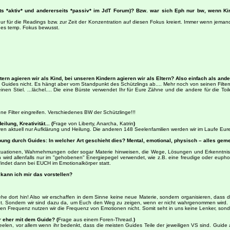
its *aktiv* und andererseits *passiv* im JdT Forum)? Bzw. war sich Eph nur bw, wenn Kiri
r für die Readings bzw. zur Zeit der Konzentration auf diesen Fokus kreiert. Immer wenn jemand 
eines temp. Fokus bewusst.
ern agieren wir als Kind, bei unseren Kindern agieren wir als Eltern? Also einfach als and
ei Guides nicht. Es hängt aber vom Standpunkt des Schützlings ab.... Mehr noch von seinen Filter
nen Stiel. ...lächel.... Die eine Bürste verwendet Ihr für Eure Zähne und die andere für die To
e Filter eingreifen. Verschiedenes BW der Schützlinge!!!
lung, Kreativität... (
Frage von Liberty, Anarcha, Katrin
)
en aktuell nur Aufklärung und Heilung. Die anderen 148 Seelenfamilien werden wir im Laufe Eure
ebung durch Guides: In welcher Art geschieht dies? Mental, emotional, physisch – alles g
tuationen, Wahrnehmungen oder sogar Materie hinweisen, die Wege, Lösungen und Erkenntnisse
rd allenfalls nur im "gehobenen" Energiepegel verwendet, wie z.B. eine freudige oder euphor
findet dann bei EUCH im Emotionalkörper statt.
 kann ich mir das vorstellen?
he dort hin! Also wir erschaffen in dem Sinne keine neue Materie, sondern organisieren, das
gt. Sondern wir sind dazu da, um Euch den Weg zu zeigen, wenn er nicht wahrgenommen wird. S
iellen Frequenz nutzen wir die Frequenz von Emotionen nicht. Somit seht in uns keine Lenker, sond
r eher mit dem Guide? (
Frage aus einem Foren-Thread.
)
n, vor allem wenn ihr bedenkt, dass die meisten Guides Teile der jeweiligen VS sind. Guide al