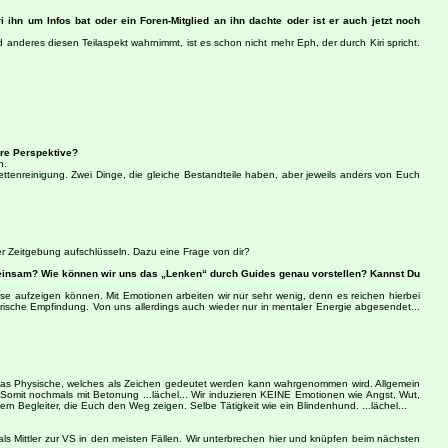
 ihn um Infos bat oder ein Foren-Mitglied an ihn dachte oder ist er auch jetzt noch
anderes diesen Teilaspekt wahrnimmt, ist es schon nicht mehr Eph, der durch Kiri spricht.
ere Perspektive?
n.
ilettenreinigung. Zwei Dinge, die gleiche Bestandteile haben, aber jeweils anders von Euch
r Zeitgebung aufschlüsseln. Dazu eine Frage von dir?
emeinsam? Wie können wir uns das „Lenken“ durch Guides genau vorstellen? Kannst Du
 aufzeigen können. Mit Emotionen arbeiten wir nur sehr wenig, denn es reichen hierbei
ische Empfindung. Von uns allerdings auch wieder nur in mentaler Energie abgesendet...
s das Physische, welches als Zeichen gedeutet werden kann wahrgenommen wird. Allgemein
omit nochmals mit Betonung ...lächel... Wir induzieren KEINE Emotionen wie Angst, Wut,
ern Begleiter, die Euch den Weg zeigen. Selbe Tätigkeit wie ein Blindenhund. ...lächel...
s Mittler zur VS in den meisten Fällen. Wir unterbrechen hier und knüpfen beim nächsten