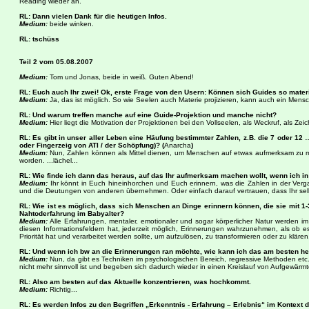
Reading wieder an.
RL: Dann vielen Dank für die heutigen Infos.
Medium:
beide winken.
RL: tschüss
Teil 2 vom 05.08.2007
Medium:
Tom und Jonas, beide in weiß. Guten Abend!
RL: Euch auch Ihr zwei! Ok, erste Frage von den Usern: Können sich Guides so mater
Medium:
Ja, das ist möglich. So wie Seelen auch Materie projizieren, kann auch ein Mensch p
RL: Und warum treffen manche auf eine Guide-Projektion und manche nicht?
Medium:
Hier liegt die Motivation der Projektionen bei den Vollseelen, als Weckruf, als 
RL: Es gibt in unser aller Leben eine Häufung bestimmter Zahlen, z.B. die 7 oder 12
oder Fingerzeig von ATI / der Schöpfung)? (
Anarcha
)
Medium:
Nun, Zahlen können als Mittel dienen, um Menschen auf etwas aufmerksam zu mach
worden. ...lächel...
RL: Wie finde ich dann das heraus, auf das Ihr aufmerksam machen wollt, wenn ich
Medium:
Ihr könnt in Euch hineinhorchen und Euch erinnern, was die Zahlen in der Verga
und die Deutungen von anderen übernehmen. Oder einfach darauf vertrauen, dass Ihr selb
RL: Wie ist es möglich, dass sich Menschen an Dinge erinnern können, die sie mit 1-3
Nahtoderfahrung im Babyalter?
Medium:
Alle Erfahrungen, mentaler, emotionaler und sogar körperlicher Natur werden i
diesen Informationsfeldern hat, jederzeit möglich, Erinnerungen wahrzunehmen, als ob
Priorität hat und verarbeitet werden sollte, um aufzulösen, zu transformieren oder zu klären
RL: Und wenn ich bw an die Erinnerungen ran möchte, wie kann ich das am besten he
Medium:
Nun, da gibt es Techniken im psychologischen Bereich, regressive Methoden etc.
nicht mehr sinnvoll ist und begeben sich dadurch wieder in einen Kreislauf von Aufgewärmt
RL: Also am besten auf das Aktuelle konzentrieren, was hochkommt.
Medium:
Richtig...
RL: Es werden Infos zu den Begriffen „Erkenntnis - Erfahrung – Erlebnis“ im Kontext d