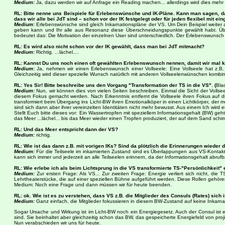
Medium:
Ja, dazu werden wir auf Anfrage ein Reading machen... allerdings wird dies mehr ei
RL: Bitte nenne uns Beispiele für Erlebenswünsche und IK-Pläne. Kann man sagen, da
dass wir alle bei JdT sind – schon vor der IK festgelegt oder für jeden flexibel mit ei
Medium:
Erlebenswünsche sind gleich Inkarnationspläne der VS. Um Dein Beispiel weiter au
geben kann und Ihr alle aus Resonanz diese Überschneidungspunkte gewählt habt. Übers
bedeutet das: Die Motivation der einzelnen User sind unterschiedlich. Der Erlebenswunsch b
RL: Es wird also nicht schon vor der IK gewählt, dass man bei JdT mitmacht?
Medium:
Richtig. ...lächel....
RL: Kannst Du uns noch einen oft gewählten Erlebenswunsch nennen, damit wir mal ko
Medium:
Ja, nehmen wir einen Erlebenswunsch einer Vollseele: Eine Vollseele hat z.B.
Gleichzeitig wird dieser spezielle Wunsch natürlich mit anderen Vollseelenwünschen kombi
RL: Yes Sir! Bitte beschreibe uns den Vorgang "Transformation der TS in die VS". (
Bla
Medium:
Nun, wir können dies von vielen Seiten beschreiben. Einmal die Sicht der Vollseel
diesem Fokus gemacht werden. Nach Erkenntnis entfernt die Vollseele ihren Fokus auf di
transformiert beim Übergang ins Licht-BW ihren Emotionalköper in einen Lichtkörper, der m
sind sich dann aber ihrer vereinzelten Identitäten nicht mehr bewusst. Aus einem Ich wird ei
Stellt Euch bitte dieses vor: Ein Wassertropfen mit speziellem Informationsgehalt (BW) ge
das Meer ...lächel... bis das Meer wieder einen Tropfen produziert, der auf dem Sand schimme
RL: Und das Meer entspricht dann der VS?
Medium:
richtig.
RL: Wie ist das dann z.B. mit vorigen IKs? Sind da plötzlich die Erinnerungen wiede
Medium:
Für die Teilseele im inkarnierten Zustand sind es Überlappungen aus VS-Kontakten
kann sich immer und jederzeit an alle Teilseelen erinnern, da der Informationsgehalt abrufba
RL: Wie erlebe ich als beim Lichtsprung in die VS transformierte TS-"Persönlichkeit
Medium:
Zur ersten Frage: Als VS... Zur zweiten Frage: Energie verliert sich nicht, die 
Lehrtheaterstücke, die auf einer speziellen Bühne aufgeführt werden. Diese Rollen gehöre
Medium: Noch eine Frage und dann müssen wir für heute beenden.
RL: ok.
Wie ist es zu verstehen, dass VS z.B. die Mitglieder des Consuls (Rates) sich
Medium:
Ganz einfach, die Mitglieder fokussieren in diesem BW-Zustand auf keine Inkarna
Sogar Ursache und Wirkung ist im Licht-BW noch ein Energiegesetz. Auch der Consul ist e
sind. Sie beinhaltet aber gleichzeitig schon das BW, das gespeicherte Energiefeld von proji
Nun verabschieden wir uns für heute.