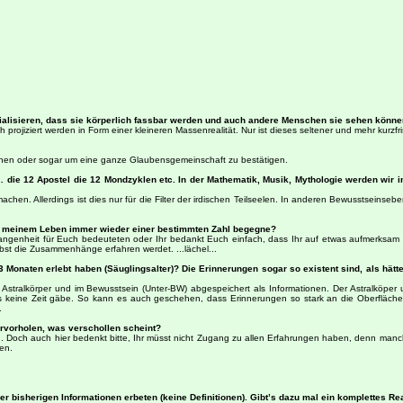
ialisieren, dass sie körperlich fassbar werden und auch andere Menschen sie sehen könne
rojiziert werden in Form einer kleineren Massenrealität. Nur ist dieses seltener und mehr kurzfris
Zeichen oder sogar um eine ganze Glaubensgemeinschaft zu bestätigen.
 … die 12 Apostel die 12 Mondzyklen etc. In der Mathematik, Musik, Mythologie werden wir i
en. Allerdings ist dies nur für die Filter der irdischen Teilseelen. In anderen Bewusstseinse
 in meinem Leben immer wieder einer bestimmten Zahl begegne?
ngenheit für Euch bedeuteten oder Ihr bedankt Euch einfach, dass Ihr auf etwas aufmerksam ge
st die Zusammenhänge erfahren werdet. ...lächel...
 Monaten erlebt haben (Säuglingsalter)? Die Erinnerungen sogar so existent sind, als hätte
m Astralkörper und im Bewusstsein (Unter-BW) abgespeichert als Informationen. Der Astralköp
 es keine Zeit gäbe. So kann es auch geschehen, dass Erinnerungen so stark an die Oberfläc
.
rvorholen, was verschollen scheint?
. Doch auch hier bedenkt bitte, Ihr müsst nicht Zugang zu allen Erfahrungen haben, denn manch
en.
er bisherigen Informationen erbeten (keine Definitionen). Gibt’s dazu mal ein komplettes Re